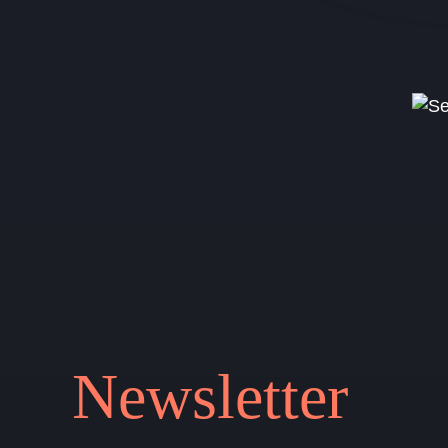
Newslet
t
er