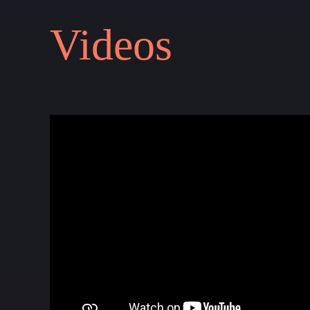
Vi
d
eos